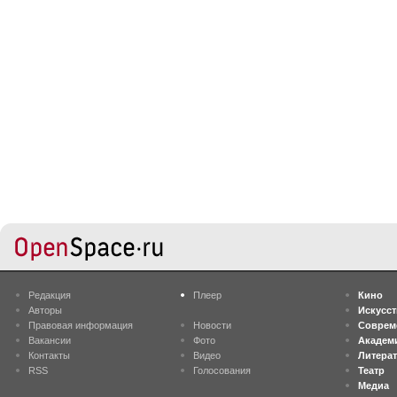
Редакция
Плеер
Кино
Авторы
Искусс
Правовая информация
Новости
Соврем
Вакансии
Фото
Академ
Контакты
Видео
Литера
RSS
Голосования
Театр
Медиа