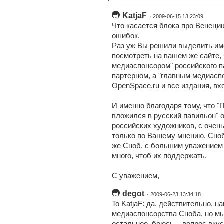
KatjaF
· 2009-06-15 13:23:09
Что касается блока про Венецию
ошибок.
Раз уж Вы решили выделить име
посмотреть на вашем же сайте, 
медиаспонсором" российского п
партерном, а "главным медиасп
OpenSpace.ru и все издания, вх
И именно благодаря тому, что "
вложился в русский павильон" о
российских художников, с очен
только по Вашему мнению, Сноб
же Сноб, с большим уважением 
много, чтоб их поддержать.
С уважением,
degot
· 2009-06-23 13:34:18
To KatjaF: да, действительно, н
медиаспонсорства Сноба, но мы 
остальное, боюсь, - вопрос вку