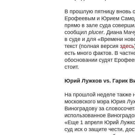
В прошлую пятницу вновь 
Ерофеевым и Юрием Самод
прямо в зале суда соверши
сообщил
plucer
. Диана Мач
в суде и для «Времени но
текст (полная версия
здесь
есть много фактов. В частн
обосновании судят Ерофеев
стоит.
Юрий Лужков vs. Гарик В
На прошлой неделе также н
московского мэра Юрия Луж
Виноградову за словосоче
использованное Виноградов
«Еще 1 апреля Юрий Лужко
суд иск о защите чести, до