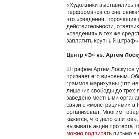
«Художники выставились н
перформанса со снеговикам
что «сведения, порочащие 
действительности, ответчи
«сведения» в тех же средс
заплатить крупный штраф»
Центр «Э» vs. Артем Лоск
Штрафом Артем Лоскутов уж
признает его виновным. Об
граммов марихуаны (что не 
лишение свободы до трех л
заведено местными органам
связи с «монстрациями» в 
организовал. Многим това
кажется, что дело «шитое».
вызывать акции протеста по
можно подписать
письмо в 