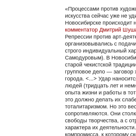
«Процессами против худож
искусства сейчас уже не уд
Новосибирске происходит 
комментатор Дмитрий Шуш
Репрессии против арт-деят
организовывались с подач
строго индивидуальный хар
Самодуровым). В Новосиби
старой чекистской традици
групповое дело — заговор
города. <...> Удар наноси
людей (тридцать лет и нем
опыта жизни и работы в то
это должно делать их сла
тоталитаризмом. Но это ве
сопротивляются. Они столк
свободы творчества, а с о
характера их деятельности
компромисса, к которому ск