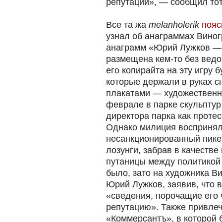
репутации», — сообщил то
Все та жа
melanholerik
пояс
узнал об анаграммах Виног
анаграмм «Юрий Лужков —
размещена кем-то без ведо
его копирайта на эту игру б
которые держали в руках с
плакатами — художественн
феврале в парке скульпту
директора парка как протес
Однако милиция воспринял
несанкционированный пикет
лозунги, забрав в качестве
путаницы между политикой 
было, зато на художника В
Юрий Лужков, заявив, что 
«сведения, порочащие его 
репутацию». Также привлече
«Коммерсантъ», в которой 