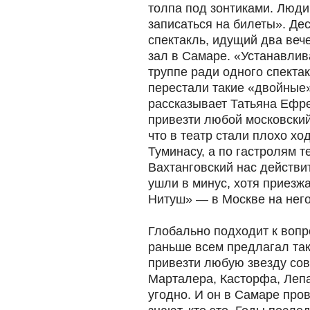
толпа под зонтиками. Люди
записаться на билеты». Де
спектакль, идущий два веч
зал в Самаре. «Устанавлив
труппе ради одного спектак
перестали такие «двойные»
рассказывает Татьяна Ефр
привезти любой московский 
что в театр стали плохо хо
Туминасу, а по гастролям т
Вахтанговский нас действи
ушли в минус, хотя приезж
Нитуш» — в Москве на него
Глобально подходит к вопр
раньше всем предлагал так
привезти любую звезду со
Марталера, Касторфа, Лепа
угодно. И он в Самаре про