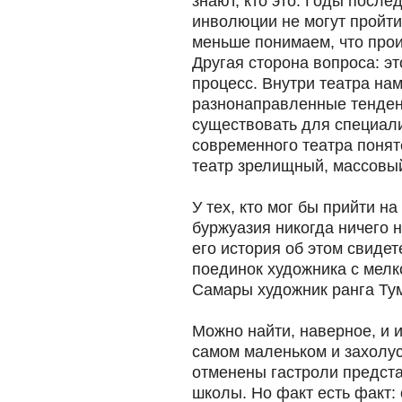
знают, кто это. Годы после
инволюции не могут пройти
меньше понимаем, что прои
Другая сторона вопроса: 
процесс. Внутри театра на
разнонаправленные тенден
существовать для специали
современного театра понят
театр зрелищный, массовый
У тех, кто мог бы прийти на
буржуазия никогда ничего н
его история об этом свидет
поединок художника с мелк
Самары художник ранга Ту
Можно найти, наверное, и 
самом маленьком и захолу
отменены гастроли предст
школы. Но факт есть факт: