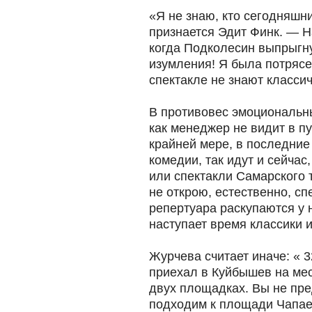
«Я не знаю, кто сегодняшн
признается Эдит Финк. — 
когда Подколесин выпрыгну
изумления! Я была потрясе
спектакле не знают класси
В противовес эмоциональн
как менеджер не видит в п
крайней мере, в последние 
комедии, так идут и сейчас
или спектакли Самарского 
не открою, естественно, с
репертуара раскупаются у 
наступает время классики 
Журчева считает иначе: « 
приехал в Куйбышев на ме
двух площадках. Вы не пре
подходим к площади Чапае