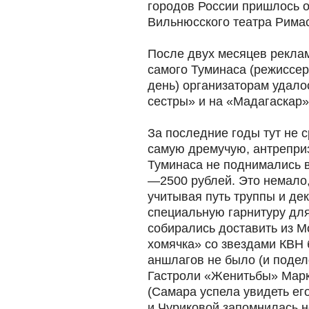
городов России пришлось 
Вильнюсского театра Рима
После двух месяцев рекла
самого Туминаса (режиссер
день) организаторам удало
сестры» и на «Мадагаскар» 
За последние годы тут не с
самую дремучую, антреприз
Туминаса не поднимались 
—2500 рублей. Это немало, 
учитывая путь труппы и де
специальную гарнитуру дл
собирались доставить из М
хомячка» со звездами КВН 
аншлагов не было (и подел
Гастроли «Женитьбы» Марк
(Самара успела увидеть ег
и Чуриковой запомнилась н