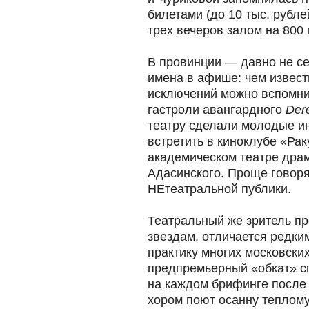
билетами (до 10 тыс. рубле
трех вечеров залом на 800 
В провинции — давно не с
имена в афише: чем извест
исключений можно вспомни
гастроли авангардного
Der
театру сделали молодые ин
встретить в киноклубе «Рак
академическом театре драм
Адасинского. Проще говоря
НЕтеатральной публики.
Театральный же зритель пр
звездам, отличается редки
практику многих московски
предпремьерный «обкат» с
на каждом брифинге после
хором поют осанну теплом