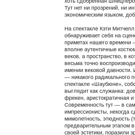
хоть сдобренная Шницлером
Тут нет ни прозрений, ни и
экономическим языком, доб
На спектакле Кэти Митчелл
обнаруживает себя на сцен
приметах нашего времени —
вполне аутентичные кост
веков, а пространство, в к
весьма точно воспроизводи
имении вековой давности. 
— никакого радикального 
спектакле «Шаубюне», собст
выглядит как служанка: до
фрекен, аристократичная и
Современность тут — в сам
импрессионисты, некогда с
мимолетность, этюдность (
предварительным этапом в
своей эстетики, поразили 