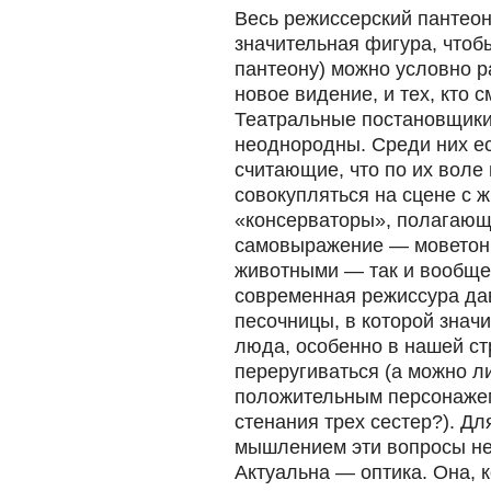
Весь режиссерский пантеон
значительная фигура, чтоб
пантеону) можно условно ра
новое видение, и тех, кто 
Театральные постановщики
неоднородны. Среди них ес
считающие, что по их воле 
совокупляться на сцене с 
«консерваторы», полагающ
самовыражение — моветон, 
животными — так и вообще
современная режиссура дав
песочницы, в которой знач
люда, особенно в нашей ст
переругиваться (а можно ли
положительным персонажем
стенания трех сестер?). Д
мышлением эти вопросы не
Актуальна — оптика. Она, к