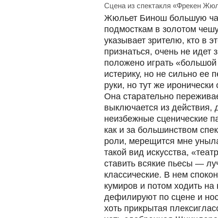
Сцена из спектакля «Фрекен Жю
Жюльет Бинош большую час
подмосткам в золотом чешу
указывает зрителю, кто в эт
признаться, очень не идет 
положено играть «большой 
истерику, но не сильно ее 
руки, но тут же иронически 
Она старательно переживае
выключается из действия, 
неизбежные сценические па
как и за большинством спек
роли, мерещится мне уныла
такой вид искусства, «теат
ставить всякие пьесы — л
классические. В нем спокон
кумиров и потом ходить на 
дефилируют по сцене и нос
хоть прикрытая плексиглас