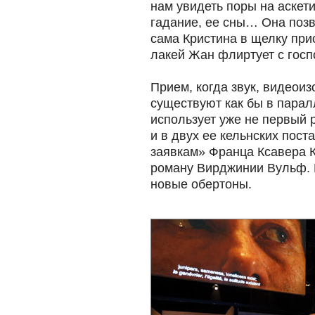
нам увидеть поры на аскет
гадание, ее сны… Она позво
сама Кристина в щелку при
лакей Жан флиртует с госп
Прием, когда звук, видеои
существуют как бы в пара
использует уже не первый 
и в двух ее кельнских пост
заявкам» Франца Ксавера К
роману Вирджинии Вульф. 
новые обертоны.