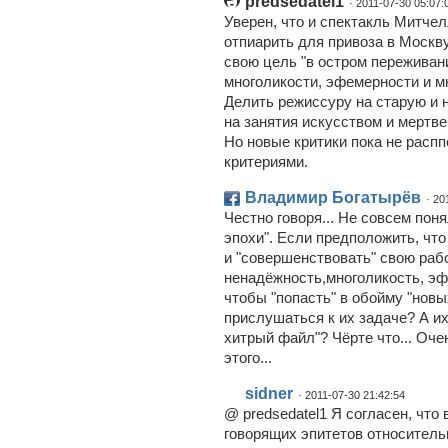
predsedatel1
· 2011-07-30 05:07:
Уверен, что и спектакль Митчелл
отпиарить для привоза в Москву
свою цель "в остром переживан
многоликости, эфемерности и м
Делить режиссуру на старую и 
на занятия искусством и мертве
Но новые критики пока не расп
критериями.
Владимир Богатырёв
· 20
Честно говоря... Не совсем пон
эпохи". Если предположить, что
и "совершенствовать" свою рабо
ненадёжность,многоликость, эф
чтобы "попасть" в обойму "нов
прислушаться к их задаче? А и
хитрый файл"? Чёрте что... Оче
этого...
sidner
· 2011-07-30 21:42:54
@ predsedatel1 Я согласен, что
говорящих эпитетов относитель