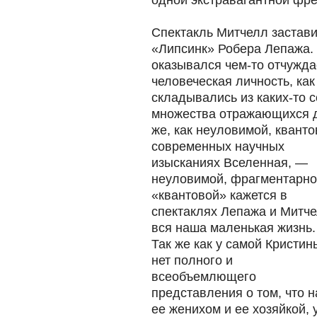
одной экстравагантной фре
Спектакль Митчелл застав
«Липсинк» Робера Лепажа. 
оказывался чем-то отчужда
человеческая личность, как
складывались из каких-то с
множества отражающихся др
же, как неуловимой, квант
современных научных
изысканиях Вселенная, —
неуловимой, фрагментарно
«квантовой» кажется в
спектаклях Лепажа и Митч
вся наша маленькая жизнь.
Так же как у самой Кристин
нет полного и
всеобъемлющего
представления о том, что 
ее женихом и ее хозяйкой, 