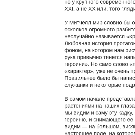
но у крупного современного
XXI, а не ХХ или, того гляди
У Митчелл мир словно бы 
осколков огромного разбито
неслучайно называется «К
Любовная история протаго
фоном, на котором нам ри
рука привычно тянется нап
героини». Но само слово «п
«характер», уже не очень п
Правильнее было бы написа
служанки и некоторые подр
В самом начале представле
растениями на наших глаза
мы видим и саму эту кадку
героиню, и снимающего ее
видим — на большом, вися
настоящее поле, на которо