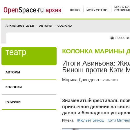
МУЗЫКА
КИНО
ИСКУССТВО
СОВРЕМ
АРХИВ (2008–2012)
АВТОРЫ
COLTA.RU
НОВОСТИ
КОЛОНКА МАРИНЫ 
Итоги Авиньона: Жю
Бинош против Кэти 
АВТОРЫ
Марина Давыдова
·
29/07/2011
КОЛОНКИ
Знаменитый фестиваль позв
РУБРИКИ
привычное деление на «нов
давно и безнадежно устарел
Имена:
Жюльет Бинош
·
Кэти Митче