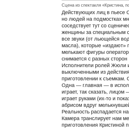
Сцена из спектакля «Кристина, 
Действующих лиц в пьесе С
но людей на подмостках мн
соседствует тут со сцениче
женщины за специальным с
все звуки (от льющейся во
масла), которые «издают» г
мелькают фигуры операторо
снимается с разных сторон
Исполнители ролей Жюли и
выключенными из действия,
приготовлении к съемкам. 
Одна — главная — в испо
играет, так сказать, лицом
играет руками (их-то и пок
абрисом вдруг мелькнувшей
Реальность распадается на
Камера транслирует нам м
приготовления Кристиной п