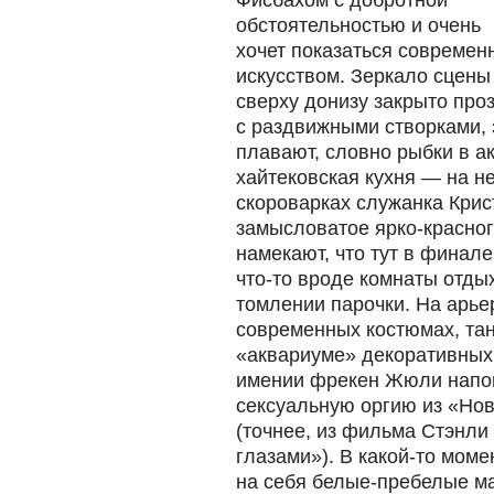
Фисбахом с добротной
обстоятельностью и очень
хочет показаться совреме
искусством. Зеркало сцены
сверху донизу закрыто про
с раздвижными створками,
плавают, словно рыбки в а
хайтековская кухня — на н
скороварках служанка Крис
замысловатое ярко-красног
намекают, что тут в финал
что-то вроде комнаты отды
томлении парочки. На арь
современных костюмах, та
«аквариуме» декоративных 
имении фрекен Жюли напо
сексуальную оргию из «Но
(точнее, из фильма Стэнли
глазами»). В какой-то мом
на себя белые-пребелые м