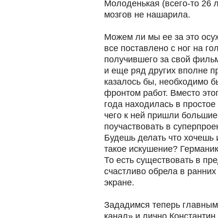
Молоденькая (всего-то 26 
мозгов не нашарила.
Можем ли мы ее за это осуж
все поставлено с ног на го
получившего за свой филь
и еще ряд других вполне п
казалось бы, необходимо б
фронтом работ. Вместо это
года находилась в простое 
чего к ней пришли большие
поучаствовать в суперпрое
Будешь делать что хочешь 
такое искушение? Германика
То есть существовать в пре
счастливо обрела в ранни
экране.
Зададимся теперь главным
канал» и лично Константин