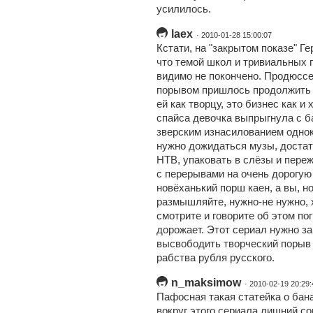
усилилось.
laex
· 2010-01-28 15:00:07
Кстати, на "закрытом показе" Ге
что темой школ и тривиальных 
видимо не покончено. Продюссе
порывом пришлось продолжить н
ей как творцу, это бизнес как 
спайса девочка выпрыгнула с б
зверским изнасилованием однок
нужно дожидаться музы, достат
НТВ, упаковать в слёзы и переж
с перерывами на очень дорогую
новёханький порш каен, а вы, н
размышляйте, нужно-не нужно, 
смотрите и говорите об этом пог
дорожает. Этот сериал нужно за
высвободить творческий порыв 
рабства рубля русского.
n_maksimow
· 2010-02-19 20:29:
Пафосная такая статейка о бан
вокруг этого сериала лишний с