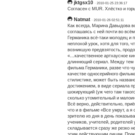
jktgsx10
· 2010-01-25 23:36:17
Согласен с MUR. Хлёстко и горь
Natmat
· 2010-01-26 02:51:11
Как всегда, Марина Давыдова во
соглашаясь с ней почти во всём
Германика всё-таки молодец и 
неплохой урок, хотя для того, ч
возникшую предвзятость, прод
«…качественное артхаусное кин
длиннющий сериал. Между тем 
фильма Германики, разве что чу
качестве односерийного фильма
стилистике, может быть назва
достижением, в виде сериала п
шокирующий (уж чего там таког
сколько утомительный и малои
Всё верно, действительно, приё
что и в фильме «Все умрут, а я
зрителю из дня в день показыв
учеников, учителей, родителей 
складывается сразу же резко н
этим действующим лицам. Прак