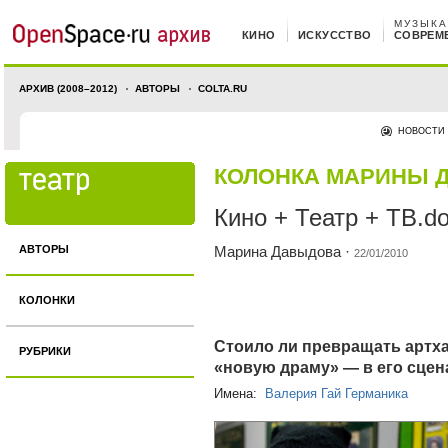
МУЗЫКА
КИНО
ИСКУССТВО
СОВРЕМ
АРХИВ (2008–2012)
АВТОРЫ
COLTA.RU
НОВОСТИ
КОЛОНКА МАРИНЫ 
Кино + Театр + ТВ.d
АВТОРЫ
Марина Давыдова
·
22/01/2010
КОЛОНКИ
Стоило ли превращать артха
РУБРИКИ
«новую драму» — в его сце
Имена:
Валерия Гай Германика