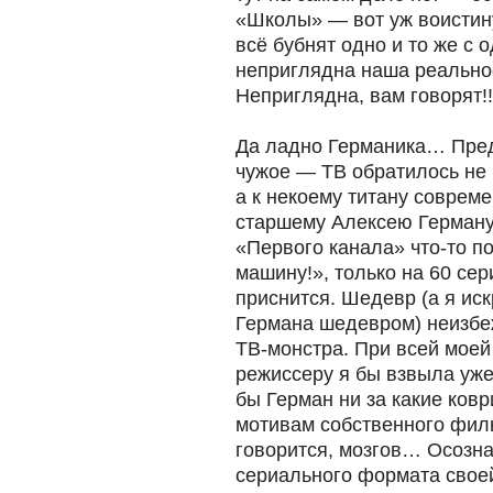
«Школы» — вот уж воистин
всё бубнят одно и то же с 
неприглядна наша реальнос
Неприглядна, вам говорят!
Да ладно Германика… Пред
чужое — ТВ обратилось не
а к некоему титану совреме
старшему Алексею Герману
«Первого канала» что-то п
машину!», только на 60 сер
приснится. Шедевр (а я ис
Германа шедевром) неизбеж
ТВ-монстра. При всей мое
режиссеру я бы взвыла уже 
бы Герман ни за какие ков
мотивам собственного филь
говорится, мозгов… Осозна
сериального формата свое