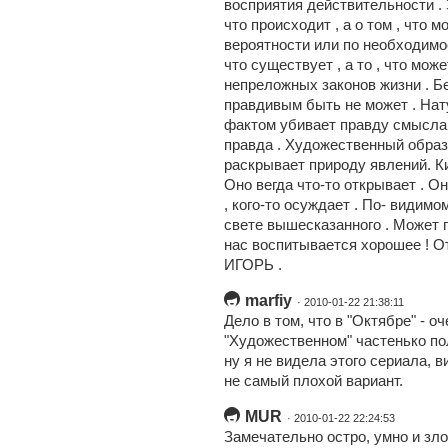
восприятия действительности . 
что происходит , а о том , что 
вероятности или по необходимос
что существует , а то , что мо
непреложных законов жизни . Б
правдивым быть не может . Нат
фактом убивает правду смысла 
правда . Художественный образ
раскрывает природу явлений. Ки
Оно вегда что-то открывает . Он
, кого-то осуждает . По- видимо
свете вышесказанного . Может 
нас воспитывается хорошее ! 
ИГОРЬ .
marfiy
· 2010-01-22 21:38:11
Дело в том, что в "Октябре" - о
"Художественном" частенько по
ну я не видела этого сериала, в
не самый плохой вариант.
MUR
· 2010-01-22 22:24:53
Замечательно остро, умно и зло