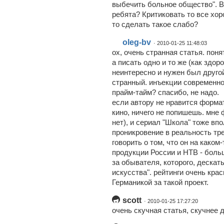
выбечить больное общество". В
ребята? Критиковать то все хор
то сделать такое слабо?
oleg-bv
· 2010-01-25 11:48:03
ох, очень странная статья. поня
а писать одно и то же (как здор
неинтересно и нужен был другой 
странный. инъекции современно
прайм-тайм? спасибо, не надо.
если автору не нравится форма
кино, ничего не попишешь. мне ф
нет), и сериал "Школа" тоже вп
проникровение в реальность треб
говорить о том, что он на каком
продукции России и НТВ - больш
за обывателя, которого, дескат
искусства". рейтинги очень кра
Германикой за такой проект.
scott
· 2010-01-25 17:27:20
очень скучная статья, скучнее 