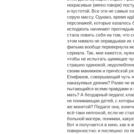
некрасивые (мягко говоря) пос
и пустотой. Все эти не самые 
серую массу. Однако, время идё
персонажей, которые казалось б
исподволь начинают проглядыва
стала ловить себя на том, что с
этом нимало не оправдывая их 
фильма вообще перевернула мо
сериала. Так, мне кажется, нуж
чтобы не испытать щемящее чув
страшно одинокой, недолюбленн
своим макияжем и причёской уя
Епифанов, совершающий чуть не
наказуемые деяния? Разве не в
пытающийся всеми правдами и 
мать? А бездарный педагог, кл
не понимающая детей, с которы
же монетой? Педагог она, конеч
всё-таки неплохой, если не ста
больной матери, понимая, какую
Вот и получается в кино, как в
поверхностно: и поспешно: по 