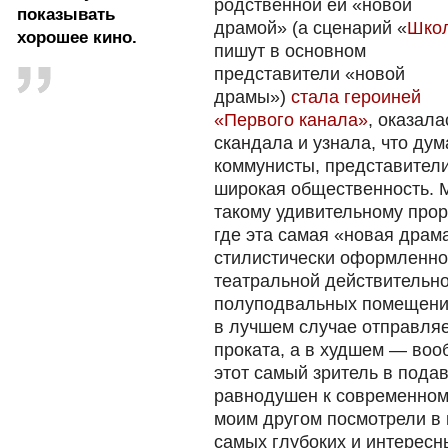
родственной ей «новой
показывать
драмой» (а сценарий «
Шко
хорошее кино.
пишут в основном
представители «новой
драмы»)
стала героиней
«Первого канала»
, оказал
скандала и узнала, что дум
коммунисты, представител
широкая общественность. 
такому удивительному прор
где эта самая «новая драм
стилистически оформленно
театральной действительно
полуподвальных помещения
в лучшем случае отправляе
проката, а в худшем — воо
этот самый зритель в под
равнодушен к современному
моим другом посмотрели в 
самых глубоких и интерес