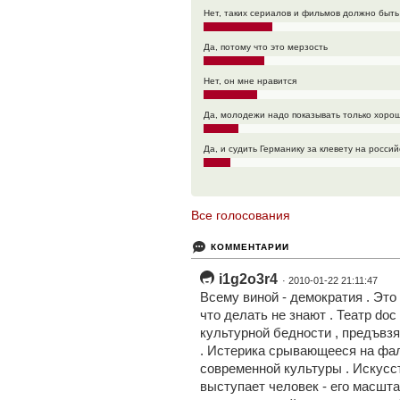
Нет, таких сериалов и фильмов должно быт
Да, потому что это мерзость
Нет, он мне нравится
Да, молодежи надо показывать только хоро
Да, и судить Германику за клевету на росси
Все голосования
КОММЕНТАРИИ
i1g2o3r4
· 2010-01-22 21:11:47
Всему виной - демократия . Это 
что делать не знают . Театр doc
культурной бедности , предъвзя
. Истерика срывающееся на фал
современной культуры . Искусст
выступает человек - его масшта