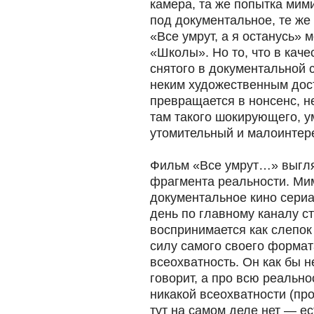
камера, та же попытка мим
под документальное, те же 
«Все умрут, а я останусь» 
«Школы». Но то, что в кач
снятого в документальной 
неким художественным дос
превращается в нонсенс, н
там такого шокирующего, у
утомительный и малоинтер
Фильм «Все умрут…» выгля
фрагмента реальности. М
документальное кино сериал
день по главному каналу с
воспринимается как слепок
силу самого своего формат
всеохватность. Он как бы 
говорит, а про всю реальн
никакой всеохватности (пр
тут на самом деле нет — е