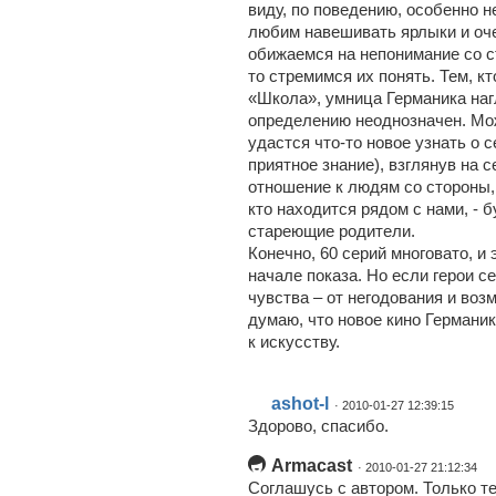
виду, по поведению, особенно н
любим навешивать ярлыки и оче
обижаемся на непонимание со с
то стремимся их понять. Тем, к
«Школа», умница Германика наг
определению неоднозначен. Мож
удастся что-то новое узнать о с
приятное знание), взглянув на с
отношение к людям со стороны, 
кто находится рядом с нами, - 
стареющие родители.
Конечно, 60 серий многовато, и
начале показа. Но если герои 
чувства – от негодования и воз
думаю, что новое кино Германи
к искусству.
ashot-l
· 2010-01-27 12:39:15
Здорово, спасибо.
Armacast
· 2010-01-27 21:12:34
Соглашусь с автором. Только 