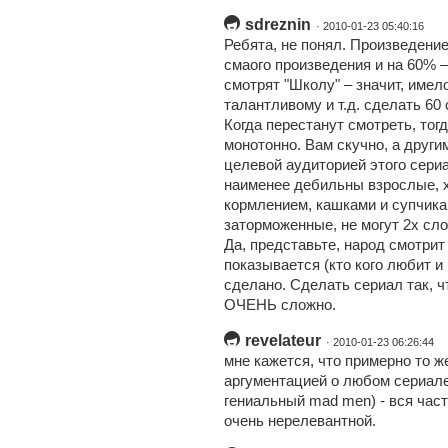
sdreznin
· 2010-01-23 05:40:16
Ребята, не понял. Произведение
смаого произведения и на 60% 
смотрят "Школу" – значит, име
талантливому и т.д. сделать 60 
Когда перестанут смотреть, тогд
монотонно. Вам скучно, а други
целевой аудиторией этого сериа
наименее дебильны взрослые, х
кормлением, кашками и супчика
заторможенные, не могут 2х сло
Да, представьте, народ смотрит
показывается (кто кого любит и 
сделано. Сделать сериал так, ч
ОЧЕНЬ сложно.
revelateur
· 2010-01-23 06:26:44
мне кажется, что примерно то ж
аргументацией о любом сериале
гениальный mad men) - вся част
очень нерелевантной.