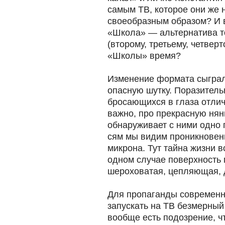
самым ТВ, которое они же н
своеобразным образом? И 
«Школа» — альтернатива то
(второму, третьему, четвер
«Школы» время?
Изменение формата сыграл
опасную шутку. Поразител
бросающихся в глаза отлич
важно, про прекрасную нян
обнаруживает с ними одно 
сям мы видим проникновени
микрона. Тут тайна жизни вс
одном случае поверхность г
шероховатая, цепляющая, д
Для пропаганды современно
запускать на ТВ безмерный
вообще есть подозрение, ч