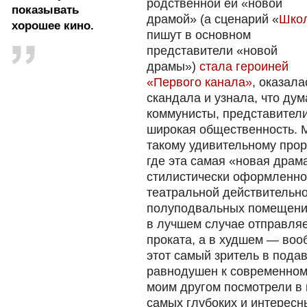
родственной ей «новой
показывать
драмой» (а сценарий «
Шко
хорошее кино.
пишут в основном
представители «новой
драмы»)
стала героиней
«Первого канала»
, оказал
скандала и узнала, что дум
коммунисты, представител
широкая общественность. 
такому удивительному прор
где эта самая «новая драм
стилистически оформленно
театральной действительно
полуподвальных помещения
в лучшем случае отправляе
проката, а в худшем — воо
этот самый зритель в под
равнодушен к современному
моим другом посмотрели в 
самых глубоких и интерес