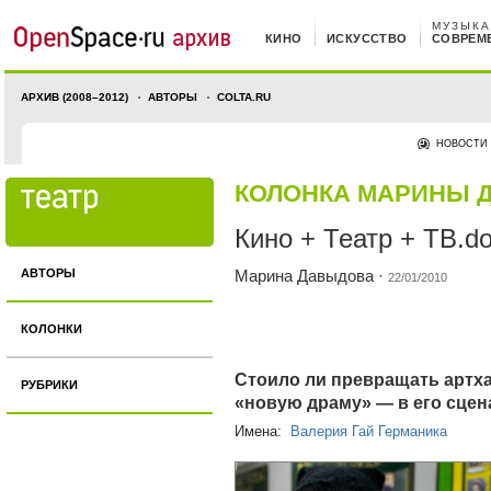
МУЗЫКА
КИНО
ИСКУССТВО
СОВРЕМ
АРХИВ (2008–2012)
АВТОРЫ
COLTA.RU
НОВОСТИ
КОЛОНКА МАРИНЫ 
Кино + Театр + ТВ.d
АВТОРЫ
Марина Давыдова
·
22/01/2010
КОЛОНКИ
Стоило ли превращать артха
РУБРИКИ
«новую драму» — в его сце
Имена:
Валерия Гай Германика