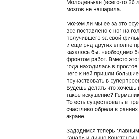
Молоденькая (всего-то 26 
мозгов не нашарила.
Можем ли мы ее за это осуж
все поставлено с ног на го
получившего за свой филь
и еще ряд других вполне п
казалось бы, необходимо б
фронтом работ. Вместо это
года находилась в простое 
чего к ней пришли большие
поучаствовать в суперпрое
Будешь делать что хочешь 
такое искушение? Германика
То есть существовать в пре
счастливо обрела в ранни
экране.
Зададимся теперь главным
канал» и лично Константин