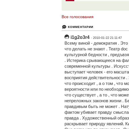
Все голосования
КОММЕНТАРИИ
i1g2o3r4
· 2010-01-22 21:11:47
Всему виной - демократия . Это 
что делать не знают . Театр doc
культурной бедности , предъвзя
. Истерика срывающееся на фал
современной культуры . Искусст
выступает человек - его масшта
восприятия действительности . 
что происходит , а о том , что 
вероятности или по необходимос
что существует , а то , что мо
непреложных законов жизни . Б
правдивым быть не может . Нат
фактом убивает правду смысла 
правда . Художественный образ
раскрывает природу явлений. Ки