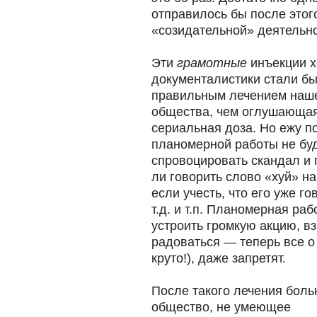
отправилось бы после этог
«созидательной» деятельно
Эти
грамотные
инъекции х
документалистики стали бы
правильным лечением наше
общества, чем оглушающая
сериальная доза. Но ежу по
планомерной работы не буд
спровоцировать скандал и 
ли говорить слово «хуй» н
если учесть, что его уже г
т.д. и т.п. Планомерная ра
устроить громкую акцию, в
радоваться — теперь все о 
круто!), даже запретят.
После такого лечения боль
общество, не умеющее