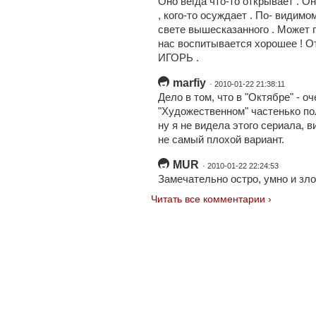
Оно вегда что-то открывает . Он
, кого-то осуждает . По- видимо
свете вышесказанного . Может 
нас воспитывается хорошее ! 
ИГОРЬ .
marfiy
· 2010-01-22 21:38:11
Дело в том, что в "Октябре" - о
"Художественном" частенько по
ну я не видела этого сериала, в
не самый плохой вариант.
MUR
· 2010-01-22 22:24:53
Замечательно остро, умно и зло
Читать все комментарии ›