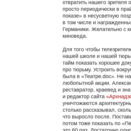
отвратить нашего зрителя о
просто периодически в пра
показе» в несусветную поз
в том числе и награжденны
Германики. Желательно с 
киноведа.
Для того чтобы телезрителю
нашей школе и нашей тюрьм
тайм показать хорошее док
про тюрьму. Устроить вокру
была в «Театре.doc». Не на 
любопытной акции. Алекса
реставратор, краевед и зна
и редактор сайта
«Архнадз
уничтожаются архитектурн
столько рассказывал, скол
что выросло после. Постав
потом тоже показать по «П
это 60 раз. Достаточно одн