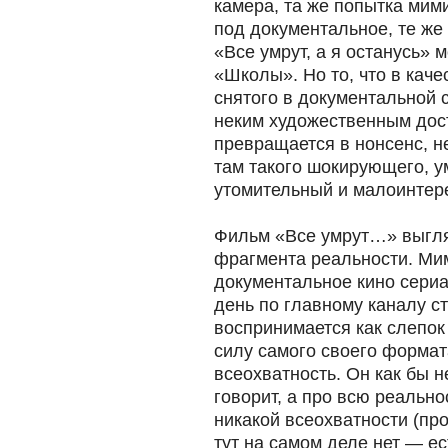
камера, та же попытка мим
под документальное, те же 
«Все умрут, а я останусь» 
«Школы». Но то, что в кач
снятого в документальной 
неким художественным дос
превращается в нонсенс, н
там такого шокирующего, у
утомительный и малоинтер
Фильм «Все умрут…» выгля
фрагмента реальности. М
документальное кино сериал
день по главному каналу с
воспринимается как слепок
силу самого своего формат
всеохватность. Он как бы 
говорит, а про всю реальн
никакой всеохватности (пр
тут на самом деле нет — е