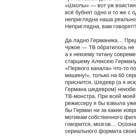
«Школы» — вот уж воистин
всё бубнят одно и то же с 
неприглядна наша реальнос
Неприглядна, вам говорят!
Да ладно Германика… Пред
чужое — ТВ обратилось не
а к некоему титану совреме
старшему Алексею Герману
«Первого канала» что-то п
машину!», только на 60 сер
приснится. Шедевр (а я ис
Германа шедевром) неизбеж
ТВ-монстра. При всей мое
режиссеру я бы взвыла уже 
бы Герман ни за какие ков
мотивам собственного филь
говорится, мозгов… Осозна
сериального формата свое