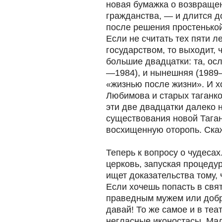
новая бумажка о возвраще
гражданства, — и длится до
после решения простенько
Если не считать тех пяти л
государством, то выходит, 
большие двадцатки: та, ос
—1984), и нынешняя (1989
«жизнью после жизни». И х
Любимова и старых таганко
эти две двадцатки далеко 
существования новой Таган
восхищенную оторопь. Скаж
Теперь к вопросу о чудесах
церковь, запуская процеду
ищет доказательства тому, 
Если хочешь попасть в свя
праведным мужем или добр
давай! То же самое и в теа
негласные иконостасы. Ма