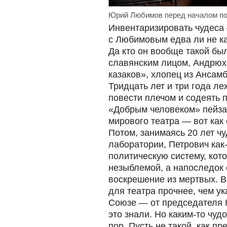
Юрий Любимов перед началом по
Инвентаризировать чудеса 
с Любимовым едва ли не ка
Да кто он вообще такой бы
славянским лицом, Андрюх
казаков», хлопец из Ансам
Тридцать лет и три года ле
повести плечом и содеять 
«Добрым человеком» пейзаж
мирового театра — вот как
Потом, занимаясь 20 лет ч
лаборатории, Петрович как
политическую систему, кот
незыблемой, а напоследок
воскрешение из мертвых. 
для театра прочнее, чем ук
Союзе — от председателя 
это знали. Но каким-то чуд
пор. Пусть не такой, как пр