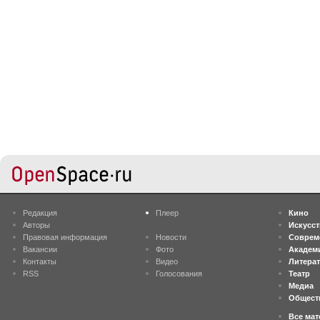
Редакция
Плеер
Кино
Авторы
Искусс
Правовая информация
Новости
Соврем
Вакансии
Фото
Академ
Контакты
Видео
Литера
RSS
Голосования
Театр
Медиа
Общест
Все ма