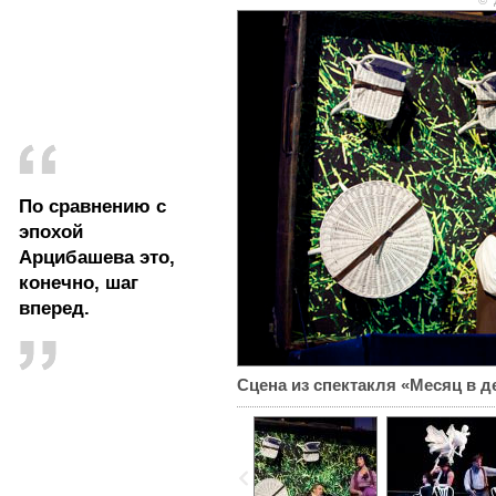
© 
По сравнению с
эпохой
Арцибашева это,
конечно, шаг
вперед.
Сцена из спектакля «Месяц в д