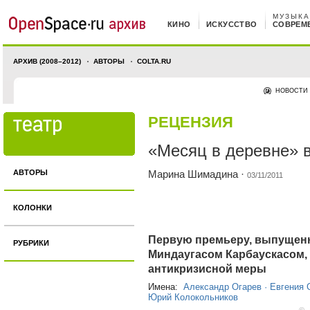
МУЗЫКА
КИНО
ИСКУССТВО
СОВРЕМ
АРХИВ (2008–2012)
АВТОРЫ
COLTA.RU
НОВОСТИ
РЕЦЕНЗИЯ
«Месяц в деревне» 
АВТОРЫ
Марина Шимадина
·
03/11/2011
КОЛОНКИ
Первую премьеру, выпущенн
РУБРИКИ
Миндаугасом Карбаускасом, 
антикризисной меры
Имена:
Александр Огарев
·
Евгения 
Юрий Колокольников