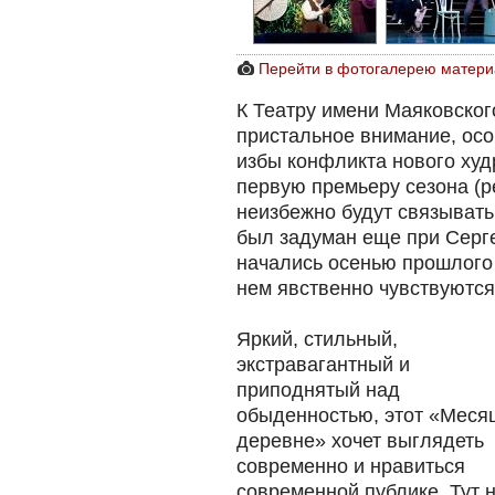
Перейти в фотогалерею матери
К Театру имени Маяковског
пристальное внимание, осо
избы конфликта нового худ
первую премьеру сезона (
неизбежно будут связыват
был задуман еще при Серг
начались осенью прошлого г
нем явственно чувствуютс
Яркий, стильный,
экстравагантный и
приподнятый над
обыденностью, этот «Меся
деревне» хочет выглядеть
современно и нравиться
современной публике. Тут н