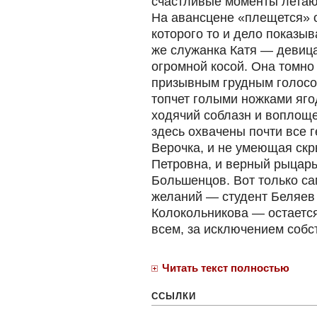
счастливые моменты летают
На авансцене «плещется» о
которого то и дело показыв
же служанка Катя — девиц
огромной косой. Она томно 
призывным грудным голосо
топчет голыми ножками яго
ходячий соблазн и воплощ
здесь охвачены почти все 
Верочка, и не умеющая скр
Петровна, и верный рыцарь
Большенцов. Вот только са
желаний — студент Беляев
Колокольникова — остаетс
всем, за исключением собс
Читать текст полностью
ССЫЛКИ