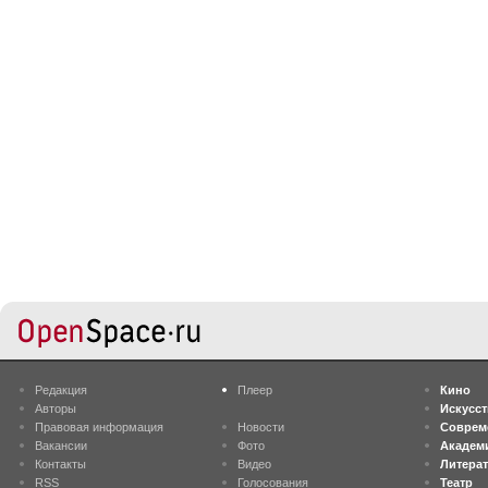
Редакция
Плеер
Кино
Авторы
Искусс
Правовая информация
Новости
Соврем
Вакансии
Фото
Академ
Контакты
Видео
Литера
RSS
Голосования
Театр