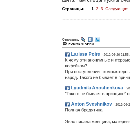
шить, там спецы нужны оче
Страницы:
1
2
3
Следующая 
Отправить:
КОММЕНТАРИИ
Larissa Poire
· 2012-06-26 21:55:
К чему эти анонимные интервью
кофейком?
При поступлении - компьютерн
народ. Такого не бывает в прин
Lyudmila Anoshenkova
· 2
"Такого не бывает в принципе" п
Anton Sveshnikov
· 2012-06-2
Полная бредятина.
Явно писала женщина, матерные