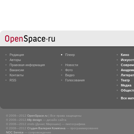
Редакция
Плеер
Кино
Авторы
Искусс
Правовая информация
Новости
Соврем
Вакансии
Фото
Академ
Контакты
Видео
Литера
RSS
Голосования
Театр
Медиа
Общест
Все ма
© 2008—2012
OpenSpace.ru
| Все права защищены
© 2008—2012
Ally design
— дизайн сайта
© 2008—2012 znids (Денис Мирошин) — пиктографика
© 2008—2012
Студия Валерия Комягина
— программирование
NOC Service
— сопровождение