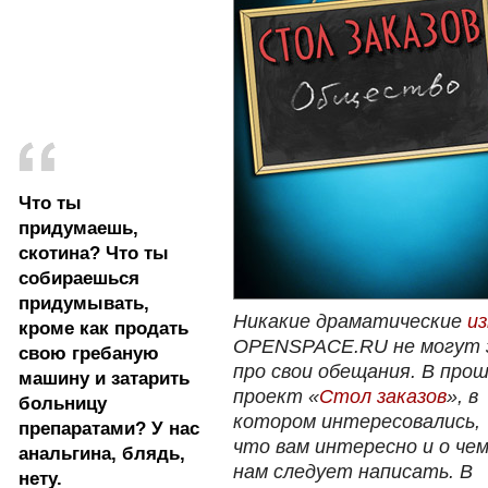
Что ты
придумаешь,
скотина? Что ты
собираешься
придумывать,
Никакие драматические
и
кроме как продать
OPENSPACE.RU не могут 
свою гребаную
про свои обещания. В про
машину и затарить
проект «
Стол заказов
»
, в
больницу
котором интересовались,
препаратами? У нас
что вам интересно и о че
анальгина, блядь,
нам следует написать. В
нету.