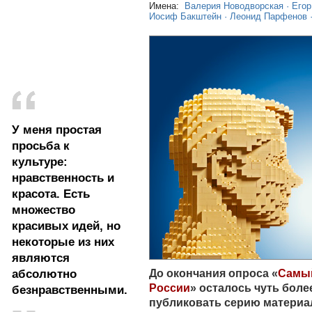
Имена:
Валерия Новодворская
·
Егор
Иосиф Бакштейн
·
Леонид Парфенов
У меня простая
просьба к
культуре:
нравственность и
красота. Есть
множество
красивых идей, но
некоторые из них
являются
До окончания опроса «
Самый
абсолютно
России
» осталось чуть боле
безнравственными.
публиковать серию материа