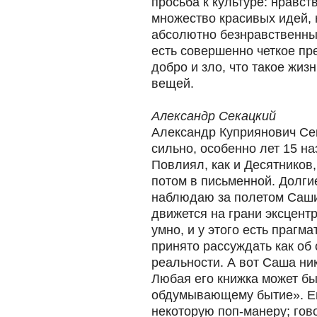
просьба к культуре: нравст
множество красивых идей, 
абсолютно безнравственны
есть совершенно четкое пре
добро и зло, что такое жизн
вещей.
Александр Секацкий
Александр Куприянович Се
сильно, особенно лет 15 наз
Повлиял, как и Десятников,
потом в письменной. Долги
наблюдаю за полетом Саши
движется на грани эксцентри
умно, и у этого есть праг
принято рассуждать как об 
реальности. А вот Саша ник
Любая его книжка может б
обдумывающему бытие». Ег
некоторую поп-манеру; гово