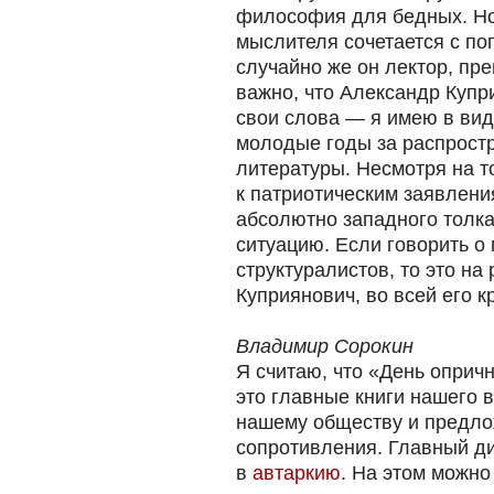
философия для бедных. Но 
мыслителя сочетается с по
случайно же он лектор, пр
важно, что Александр Купр
свои слова — я имею в вид
молодые годы за распрост
литературы. Несмотря на то
к патриотическим заявлени
абсолютно западного толк
ситуацию. Если говорить о
структуралистов, то это на
Куприянович, во всей его к
Владимир Сорокин
Я считаю, что «День опри
это главные книги нашего 
нашему обществу и предло
сопротивления. Главный д
в
автаркию
. На этом можно 