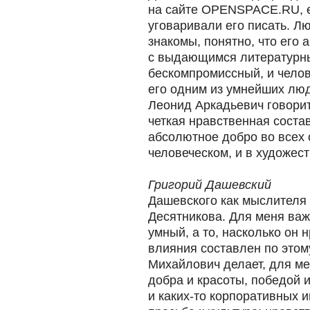
на сайте OPENSPACE.RU, е
уговаривали его писать. Л
знакомы, понятно, что его 
с выдающимся литературны
бескомпромиссный, и челов
его одним из умнейших люд
Леонид Аркадьевич говорит
четкая нравственная сост
абсолютное добро во всех 
человеческом, и в художес
Григорий Дашевский
Дашевского как мыслителя я
Десятникова. Для меня важ
умный, а то, насколько он 
влияния составлен по этому
Михайлович делает, для м
добра и красоты, победой 
и каких-то корпоративных и