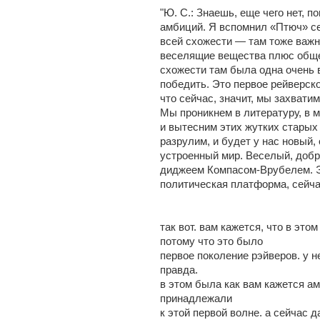
"Ю. С.: Знаешь, еще чего нет, 
амбиций. Я вспомнил «Птюч» се
всей схожести — там тоже важн
веселящие вещества плюс обще
схожести там была одна очень 
победить. Это первое рейверско
что сейчас, значит, мы захвати
Мы проникнем в литературу, в м
и вытесним этих жутких старых
разрулим, и будет у нас новый,
устроенный мир. Веселый, добр
диджеем Компасом-Врубелем. Э
политическая платформа, сейчас
так вот. вам кажется, что в эт
потому что это было
первое поколение рэйверов. у н
правда.
в этом была как вам кажется а
принадлежали
к этой первой волне. а сейчас 