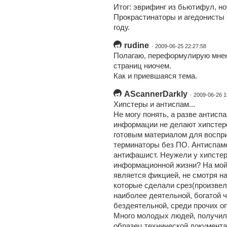
Итог: эврифинг из бьютифул, но
Прокрастинаторы и агедонисты -
году.
rudine
· 2009-06-25 22:27:58
Полагаю, переформулирую мнени
страниц ниочем.
Как и приевшаяся тема.
AScannerDarkly
· 2009-06-26 1
Хипстеры и антиспам...
Не могу понять, а разве антисп
информации не делают хипстеро
готовым материалом для восприя
терминаторы без ПО. Антиспаме
антифашист. Неужели у хипстер
информационной жизни? На мой 
является фикцией, не смотря н
которые сделали срез(произвел
наиболее деятельной, богатой ч
бездеятельной, среди прочих о
Много молодых людей, получил
образец технической документа