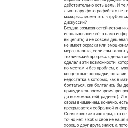
действительно есть цель. И те 
льют пару фотографий это не т
мажоры... может это в грубом с
дискуссии?
Бездна возможностей-источник
использование её, а сама инфо
выцепить) и не совсем дешёвая
не имеет окраски или эмоционал
мера таланта, если сам талант 
технический прогресс сделал хип
сделали эти возможности, кот
по местам и без проблем, с ну
концертные площадки, оставив
недостатка в которых, как в мат
болтаться, как болтались бы де
принудительное=>времяпрепро
до возможностей(градиент). И в 
своим вниманием, конечно, ест
прекрывается собранной инфор
Солянковские хипстеры, это не 
точно нет. Якобы своё не нашли.
хорошо друг друга знают, а пото