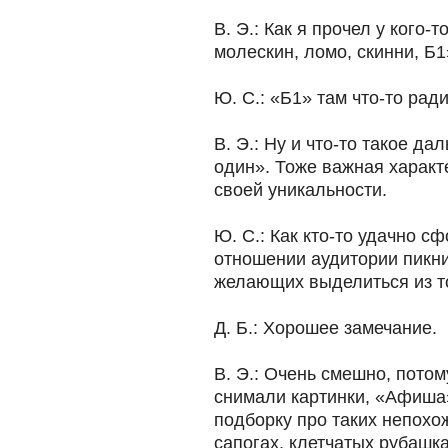
В. Э.: Как я прочел у кого-т
молескин, ломо, скинни, Б
Ю. С.: «Б1» там что-то ра
В. Э.: Ну и что-то такое д
один». Тоже важная характ
своей уникальности.
Ю. С.: Как кто-то удачно с
отношении аудитории пикн
желающих выделиться из т
Д. Б.: Хорошее замечание.
В. Э.: Очень смешно, пото
снимали картинки, «Афиша
подборку про таких непохо
сапогах, клетчатых рубашка