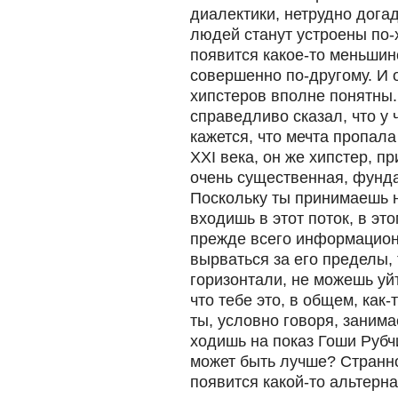
диалектики, нетрудно догад
людей станут устроены по-
появится какое-то меньшинс
совершенно по-другому. И 
хипстеров вполне понятны
справедливо сказал, что у
кажется, что мечта пропала
ХХI века, он же хипстер, п
очень существенная, фунд
Поскольку ты принимаешь 
входишь в этот поток, в эт
прежде всего информацио
вырваться за его пределы,
горизонтали, не можешь уйт
что тебе это, в общем, как-
ты, условно говоря, зани
ходишь на показ Гоши Рубч
может быть лучше? Странно
появится какой-то альтерн