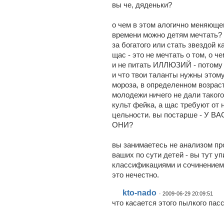
вы че, дяденьки?
о чем в этом алогично меняюще
времени можно детям мечтать? 
за богатого или стать звездой 
щас - это не мечтать о том, о ч
и не питать ИЛЛЮЗИЙ - потому 
и что твои таланты нужны этому
мороза, в определенном возраст
молодежи ничего не дали такого
культ фейка, а щас требуют от 
цельности. вы постарше - У 
ОНИ?
вы занимаетесь не анализом п
ваших по сути детей - вы тут 
классификациями и сочинением
это нечестно.
kto-nado
· 2009-06-29 20:09:51
что касается этого пылкого пас