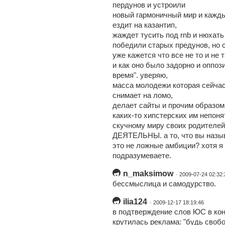
пердунов и устроили
новый гармоничный мир и кажды
ездит на казантип,
жаждет тусить под rnb и нюхать
победили старых предунов, но 
уже кажется что все не то и не т
и как оно было задорно и оппоз
время". уверяю,
масса молодежи которая сейчас 
снимает на ломо,
делает сайты и прочим образом
каких-то хипстерских им непоня
скучному миру своих родителей
ДЕЯТЕЛЬНЫ. а то, что вы наз
это не ложные амбиции? хотя я
подразумеваете.
n_maksimow
· 2009-07-24 02:32:
бессмыслица и самодурство.
ilia124
· 2009-12-17 18:19:46
в подтверждение слов ЮС в кон
крутилась реклама: "будь свобо