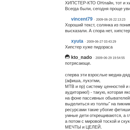
ХИПСТЕР-КТО ОНлайн, тот и хи
Всегда были, сегодня проще ув
vincent79
· 2009-06-26 22:13:23
Хороший текст, солянка из пони
высказали. А спора нет, хипстер
xyuta
· 2009-06-27 03:43:29
Хипстер хуже пидораса
kto_nado
· 2009-06-29 19:54:55
потрясающе.
сперва эти взрослые медиа-дя
(афиша, лукэтми,
МТВ и пр) систему ценностей и
аудиторию!) - такую, которая я
на фоне пассивных обывателей
выделиться из толпы" на пикни
ресурсами такие убогие фетиши
умные дети открещиваются, а г
а потом с мировой тоской и ску
МЕЧТЫ и ЦЕЛЕЙ.