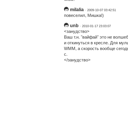
milalia
· 2009-10-07 03:42:51
повеселил, Мишка!)
unb
· 2010-01-17 23:03:07
<занудство>
Ваш т.н. "вайфай" это не волше
и откинуться в кресле. Для му
WMM, а скорость вообще сегодн
с.
</занудство>