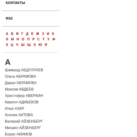
КОНТАКТЫ
RSS
А
Б
В
Г
Д
Е
Ж
З
И
К
Л
М
Н
О
П
Р
С
Т
У
Ф
Х
Ц
Ч
Ш
Щ
Э
Ю
Я
А
Шамшад АБДУЛЛАЕВ
Ольга АБРАМОВА
Дарья АБРАМОВА
Максим АВДЕЕВ
Христофор АВЕРКИН
Кирилл АДИБЕКОВ
Илья АЗАР
Ксения АИТОВА
Валерий АЙЗЕНБЕРГ
Михаил АЙЗЕНБЕРГ
Борис АКИМОВ