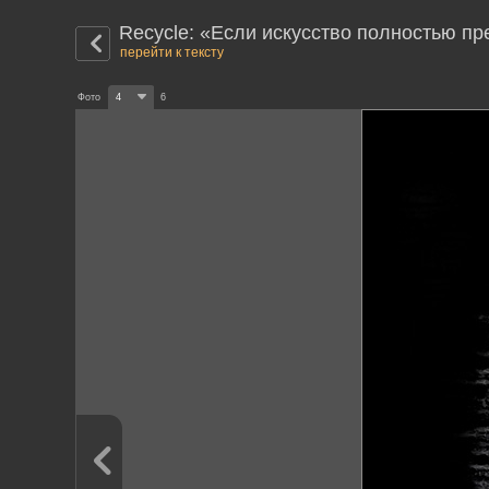
Recycle: «Если искусство полностью пр
перейти к тексту
Фото
4
6