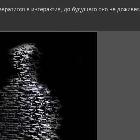
евратится в интерактив, до будущего оно не доживет