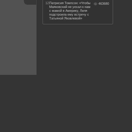
12.
Патрисия Томпсон: «Чтобы
463680
Маяковский не уехал к нам
с мамой в Америку, Лиля
подстроила ему встречу с
Татьяной Яковлевой»