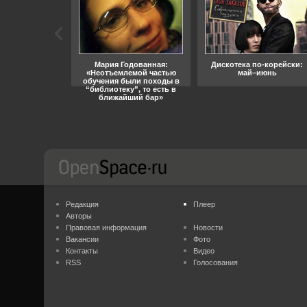
ара, свобода
Мария Годованная:
Дискотека по-корейски:
«Неотъемлемой частью
май–июнь
обучения были походы в
“библиотеку”, то есть в
ближайший бар»
Редакция
Плеер
Авторы
Правовая информация
Новости
Вакансии
Фото
Контакты
Видео
RSS
Голосования