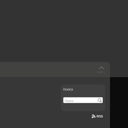
 такое бендинг?
40 лет спустя
Что смотреть на
Документе-13
ПОИСК
RSS