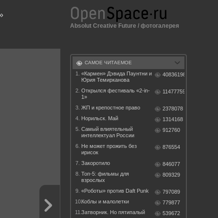
»
Absolut Creative Future
/
фотогалерея
САМОЕ ЧИТАЕМОЕ
1.
«Кармен» Дэвида Паунтни и
40836198
Юрия Темирканова
2.
Открылся фестиваль «2-in-
11477759
1»
3.
ЖП и крепостное право
2378078
4.
Норильск. Май
1314168
5.
Самый влиятельный
912760
интеллектуал России
6.
Не может прожить без
876554
ирисок
7.
Закоротило
846077
8.
Топ-5: фильмы для
809329
взрослых
9.
«Роботы» против Daft Punk
797089
10.
Коблы и малолетки
779877
11.
Затворник. Но пятипалый
539672