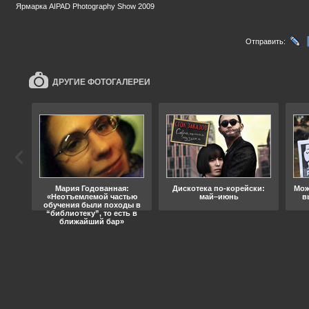
Ярмарка AIPAD Photography Show 2009
Отправить:
ДРУГИЕ ФОТОГАЛЕРЕИ
ода
Мария Годованная:
Дискотека по-корейски:
Мож
«Неотъемлемой частью
май–июнь
в
обучения были походы в
“библиотеку”, то есть в
ближайший бар»