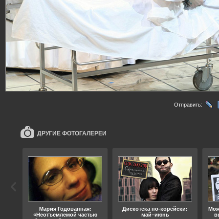
Отправить:
ДРУГИЕ ФОТОГАЛЕРЕИ
ода
Мария Годованная:
Дискотека по-корейски:
Мож
«Неотъемлемой частью
май–июнь
в