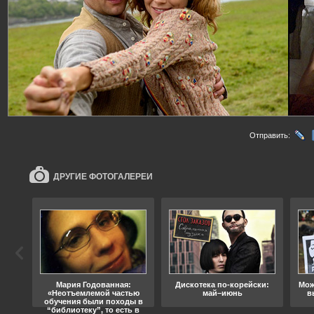
Отправить:
ДРУГИЕ ФОТОГАЛЕРЕИ
ода
Мария Годованная:
Дискотека по-корейски:
Мож
«Неотъемлемой частью
май–июнь
в
обучения были походы в
“библиотеку”, то есть в