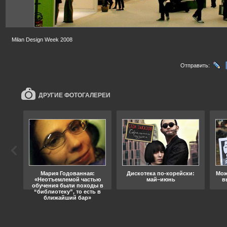
Milan Design Week 2008
Отправить:
ДРУГИЕ ФОТОГАЛЕРЕИ
ода
Мария Годованная:
Дискотека по-корейски:
Мож
«Неотъемлемой частью
май–июнь
в
обучения были походы в
“библиотеку”, то есть в
ближайший бар»