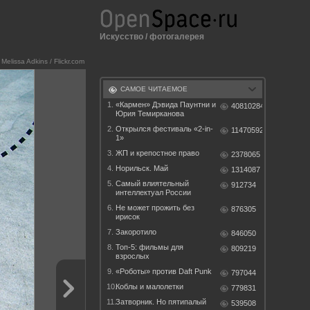
Искусство
/
фотогалерея
©
Melissa Adkins / Flickr.com
САМОЕ ЧИТАЕМОЕ
1.
«Кармен» Дэвида Паунтни и
40810284
Юрия Темирканова
2.
Открылся фестиваль «2-in-
11470592
1»
3.
ЖП и крепостное право
2378065
4.
Норильск. Май
1314087
5.
Самый влиятельный
912734
интеллектуал России
6.
Не может прожить без
876305
ирисок
7.
Закоротило
846050
8.
Топ-5: фильмы для
809219
взрослых
9.
«Роботы» против Daft Punk
797044
10.
Коблы и малолетки
779831
11.
Затворник. Но пятипалый
539508