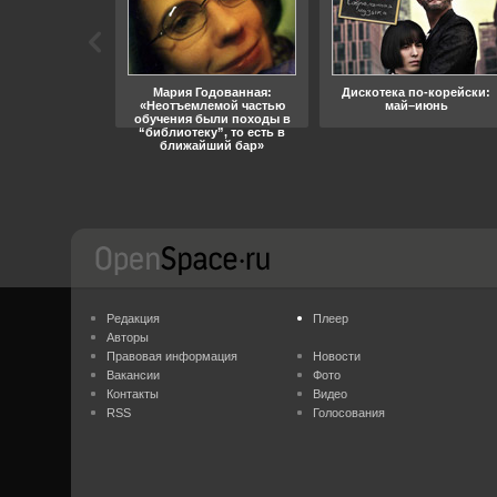
ара, свобода
Мария Годованная:
Дискотека по-корейски:
«Неотъемлемой частью
май–июнь
обучения были походы в
“библиотеку”, то есть в
ближайший бар»
Редакция
Плеер
Авторы
Правовая информация
Новости
Вакансии
Фото
Контакты
Видео
RSS
Голосования