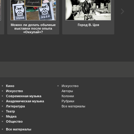
Можно ли делать обычные
Город В. Цоя
Что
выставки после опыта
«Оккупай»?
Кино
Искусство
Искусство
Авторы
Современная музыка
Колонки
Академическая музыка
Рубрики
Литература
Все материалы
Театр
Медиа
Общество
Все материалы