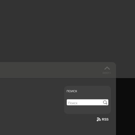
 такое бендинг?
40 лет спустя
Что смотреть на
Документе-13
ПОИСК
RSS