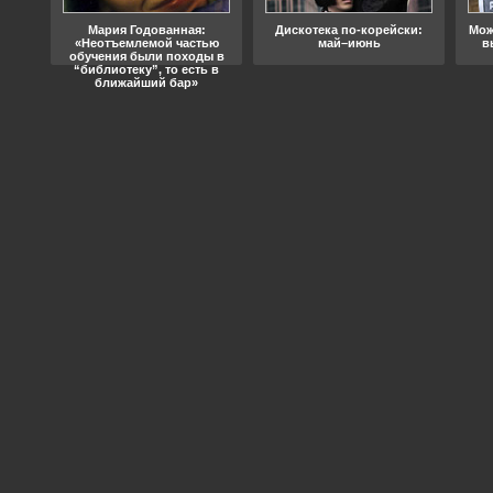
ода
Мария Годованная:
Дискотека по-корейски:
Мож
«Неотъемлемой частью
май–июнь
в
обучения были походы в
“библиотеку”, то есть в
ближайший бар»