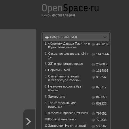
Кино
/
фотогалерея
САМОЕ ЧИТАЕМОЕ
1.
«Кармен» Дэвида Паунтни и
40812971
Юрия Темирканова
2.
Открылся фестиваль «2-in-
11471444
1»
3.
ЖП и крепостное право
2378066
4.
Норильск. Май
1314093
5.
Самый влиятельный
912737
интеллектуал России
6.
Не может прожить без
876317
ирисок
7.
Закоротило
846053
8.
Топ-5: фильмы для
809223
взрослых
9.
«Роботы» против Daft Punk
797051
10.
Коблы и малолетки
779833
11.
Затворник. Но пятипалый
539582