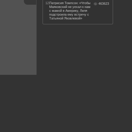
12.
Патрисия Томпсон: «Чтобы
463623
Маяковский не уехал к нам
с мамой в Америку, Лиля
подстроила ему встречу с
Татьяной Яковлевой»