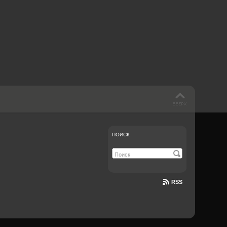
 такое бендинг?
40 лет спустя
Что смотреть на
Документе-13
ПОИСК
RSS