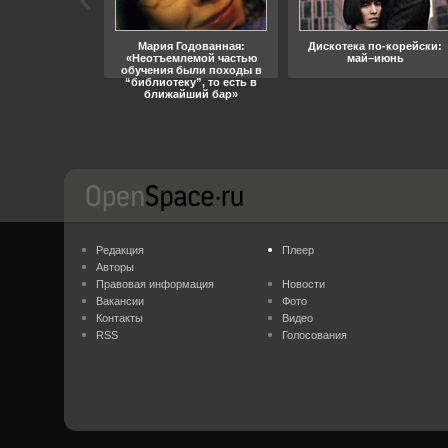
ара, свобода
Мария Годованная:
Дискотека по-корейски:
«Неотъемлемой частью
май–июнь
обучения были походы в
“библиотеку”, то есть в
ближайший бар»
Редакция
Плеер
Авторы
Правовая информация
Новости
Вакансии
Фото
Контакты
Видео
RSS
Голосования