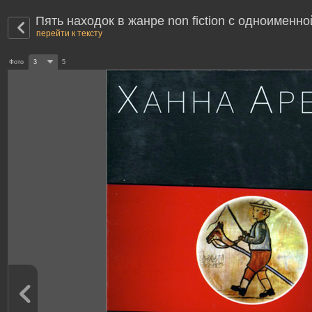
Пять находок в жанре non fiction с одноименн
перейти к тексту
Фото
3
5