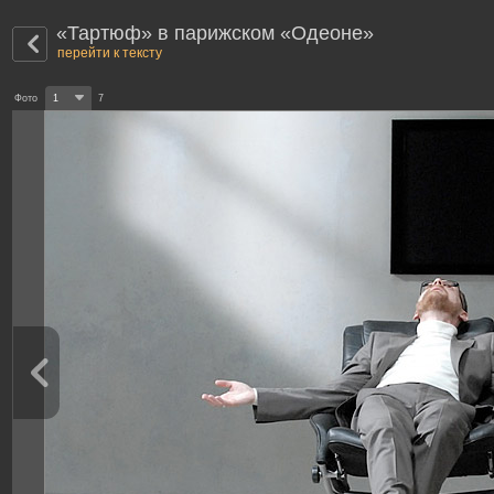
«Тартюф» в парижском «Одеоне»
перейти к тексту
Фото
1
7