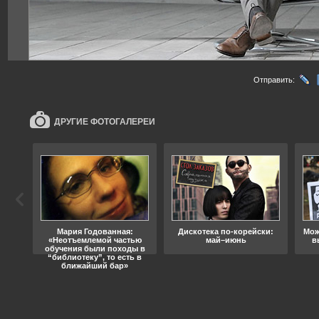
Отправить:
ДРУГИЕ ФОТОГАЛЕРЕИ
ода
Мария Годованная:
Дискотека по-корейски:
Мож
«Неотъемлемой частью
май–июнь
в
обучения были походы в
“библиотеку”, то есть в
ближайший бар»