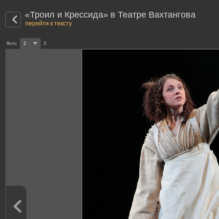
«Троил и Крессида» в Театре Вахтангова
перейти к тексту
Фото
2
3