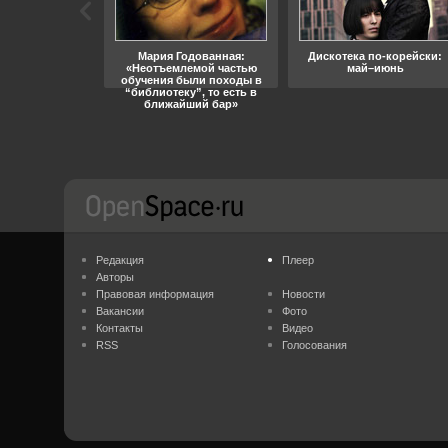
ара, свобода
Мария Годованная:
Дискотека по-корейски:
«Неотъемлемой частью
май–июнь
обучения были походы в
“библиотеку”, то есть в
ближайший бар»
Редакция
Плеер
Авторы
Правовая информация
Новости
Вакансии
Фото
Контакты
Видео
RSS
Голосования