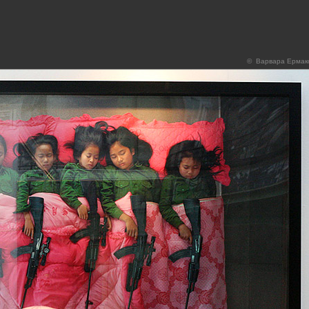
© Варвара Ермак