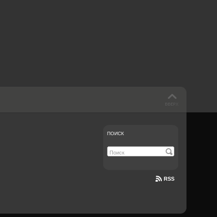
 такое бендинг?
40 лет спустя
Что смотреть на
Документе-13
ПОИСК
RSS