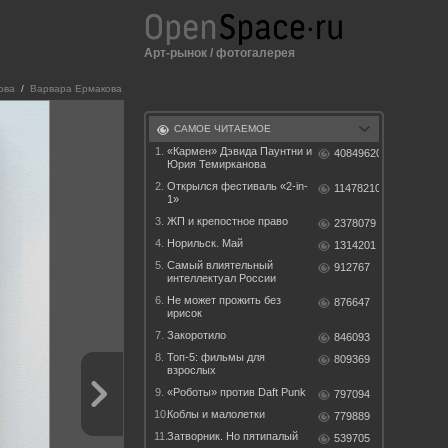
Арт-рынок
/
фотогалерея
ова
/
Варвара Ермакова
САМОЕ ЧИТАЕМОЕ
1.
«Кармен» Дэвида Паунтни и
40849620
Юрия Темирканова
2.
Открылся фестиваль «2-in-
11478210
1»
3.
ЖП и крепостное право
2378079
4.
Норильск. Май
1314201
5.
Самый влиятельный
912767
интеллектуал России
6.
Не может прожить без
876647
ирисок
7.
Закоротило
846093
8.
Топ-5: фильмы для
809369
взрослых
9.
«Роботы» против Daft Punk
797094
10.
Коблы и малолетки
779889
11.
Затворник. Но пятипалый
539705