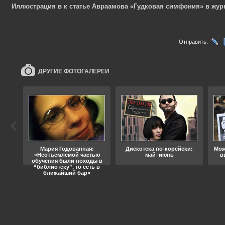
Иллюстрация в к статье Авраамова «Гудковая симфония» в жур
Отправить:
ДРУГИЕ ФОТОГАЛЕРЕИ
ода
Мария Годованная:
Дискотека по-корейски:
Мож
«Неотъемлемой частью
май–июнь
в
обучения были походы в
“библиотеку”, то есть в
ближайший бар»