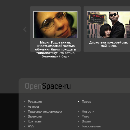
ара, свобода
Мария Годованная:
Дискотека по-корейски:
«Неотъемлемой частью
май–июнь
обучения были походы в
“библиотеку”, то есть в
ближайший бар»
Редакция
Плеер
Авторы
Правовая информация
Новости
Вакансии
Фото
Контакты
Видео
RSS
Голосования