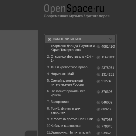
Современная музыка
/
фотогалерея
САМОЕ ЧИТАЕМОЕ
1.
«Кармен» Дэвида Паунтни и
40814205
Юрия Темирканова
2.
Открылся фестиваль «2-in-
11472033
1»
3.
ЖП и крепостное право
2378071
4.
Норильск. Май
1314131
5.
Самый влиятельный
912740
интеллектуал России
6.
Не может прожить без
876396
ирисок
7.
Закоротило
846059
8.
Топ-5: фильмы для
809260
взрослых
9.
«Роботы» против Daft Punk
797065
10.
Коблы и малолетки
779843
11.
Затворник. Но пятипалый
539625