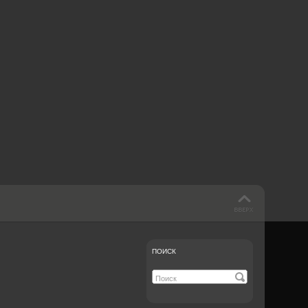
 такое бендинг?
40 лет спустя
Что смотреть на
Документе-13
ПОИСК