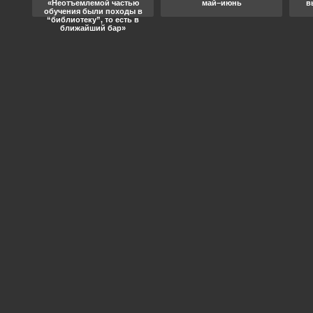
«Неотъемлемой частью
май–июнь
в
обучения были походы в
“библиотеку”, то есть в
ближайший бар»