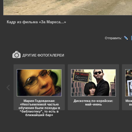
Кадр из фильма «За Маркса...»
Отправить:
ДРУГИЕ ФОТОГАЛЕРЕИ
ода
Мария Годованная:
Дискотека по-корейски:
Мож
«Неотъемлемой частью
май–июнь
в
обучения были походы в
“библиотеку”, то есть в
ближайший бар»