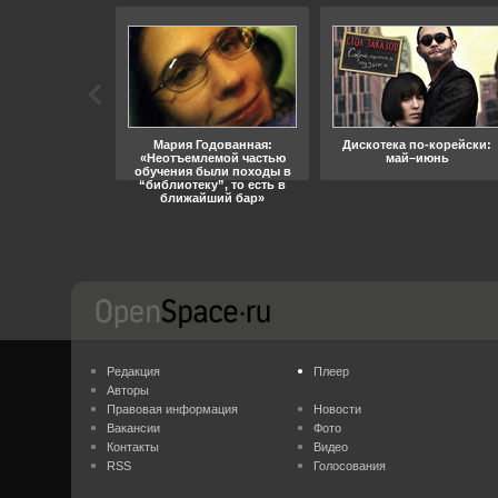
ара, свобода
Мария Годованная:
Дискотека по-корейски:
«Неотъемлемой частью
май–июнь
обучения были походы в
“библиотеку”, то есть в
ближайший бар»
Редакция
Плеер
Авторы
Правовая информация
Новости
Вакансии
Фото
Контакты
Видео
RSS
Голосования