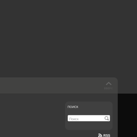
 такое бендинг?
40 лет спустя
Что смотреть на
Документе-13
ПОИСК
RSS