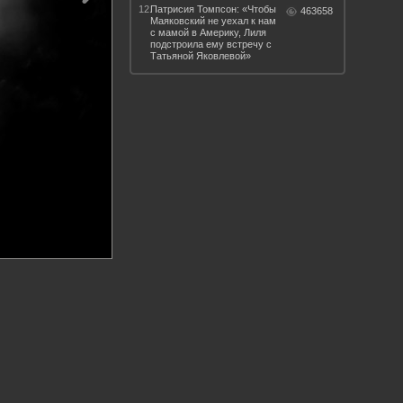
12.
Патрисия Томпсон: «Чтобы
463658
Маяковский не уехал к нам
с мамой в Америку, Лиля
подстроила ему встречу с
Татьяной Яковлевой»