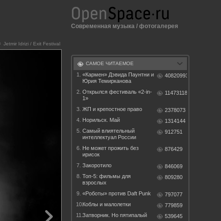
Современная музыка
/
фотогалерея
 Jetmir Idrizi / Exit Festival
САМОЕ ЧИТАЕМОЕ
1.
«Кармен» Дэвида Паунтни и
40820993
Юрия Темирканова
2.
Открылся фестиваль «2-in-
11473118
1»
3.
ЖП и крепостное право
2378073
4.
Норильск. Май
1314144
5.
Самый влиятельный
912751
интеллектуал России
6.
Не может прожить без
876429
ирисок
7.
Закоротило
846069
8.
Топ-5: фильмы для
809280
взрослых
9.
«Роботы» против Daft Punk
797077
10.
Коблы и малолетки
779859
11.
Затворник. Но пятипалый
539645