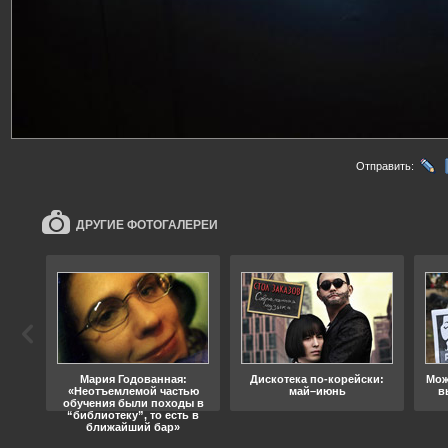
Отправить:
ДРУГИЕ ФОТОГАЛЕРЕИ
ода
Мария Годованная:
Дискотека по-корейски:
Мож
«Неотъемлемой частью
май–июнь
в
обучения были походы в
“библиотеку”, то есть в
ближайший бар»