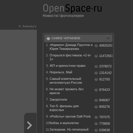
Новости
/
фотогалерея
© Sotheby’s
САМОЕ ЧИТАЕМОЕ
1.
«Кармен» Дэвида Паунтни и
40820253
Юрия Темирканова
2.
Открылся фестиваль «2-in-
11472567
1»
3.
ЖП и крепостное право
2378072
4.
Норильск. Май
1314142
5.
Самый влиятельный
912750
интеллектуал России
6.
Не может прожить без
876423
ирисок
7.
Закоротило
846067
8.
Топ-5: фильмы для
809276
взрослых
9.
«Роботы» против Daft Punk
797075
10.
Коблы и малолетки
779858
11.
Затворник. Но пятипалый
539638