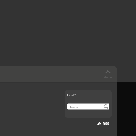
 такое бендинг?
40 лет спустя
Что смотреть на
Документе-13
ПОИСК
RSS