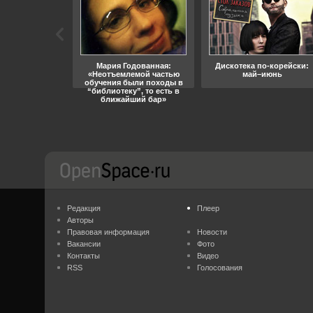
ара, свобода
Мария Годованная:
Дискотека по-корейски:
«Неотъемлемой частью
май–июнь
обучения были походы в
“библиотеку”, то есть в
ближайший бар»
Редакция
Плеер
Авторы
Правовая информация
Новости
Вакансии
Фото
Контакты
Видео
RSS
Голосования