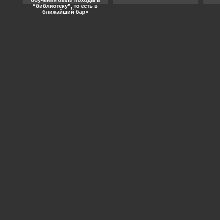
обучения были походы в
“библиотеку”, то есть в
ближайший бар»