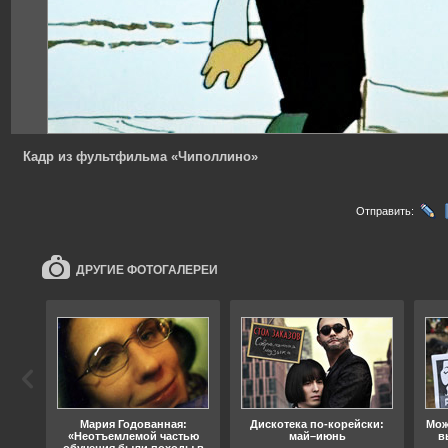
Кадр из фультфильма «Чиполлино»
Отправить:
ДРУГИЕ ФОТОГАЛЕРЕИ
ода
Мария Годованная:
Дискотека по-корейски:
Мож
«Неотъемлемой частью
май–июнь
в