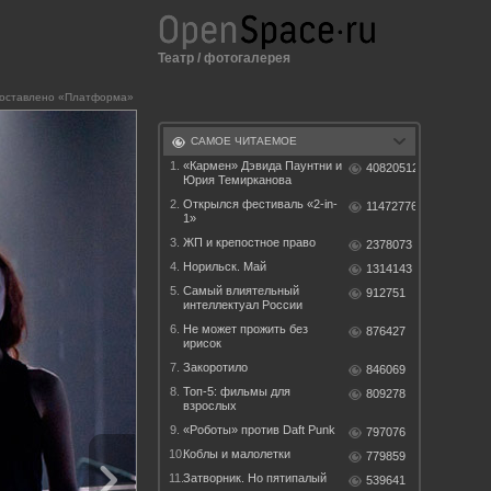
Театр
/
фотогалерея
доставлено «Платформа»
САМОЕ ЧИТАЕМОЕ
1.
«Кармен» Дэвида Паунтни и
40820512
Юрия Темирканова
2.
Открылся фестиваль «2-in-
11472776
1»
3.
ЖП и крепостное право
2378073
4.
Норильск. Май
1314143
5.
Самый влиятельный
912751
интеллектуал России
6.
Не может прожить без
876427
ирисок
7.
Закоротило
846069
8.
Топ-5: фильмы для
809278
взрослых
9.
«Роботы» против Daft Punk
797076
10.
Коблы и малолетки
779859
11.
Затворник. Но пятипалый
539641