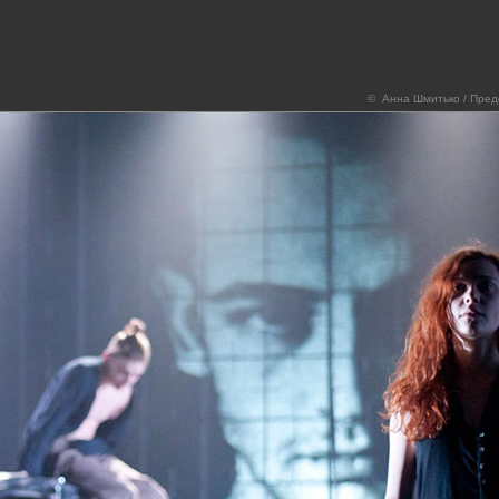
© Анна Шмитько / Пре