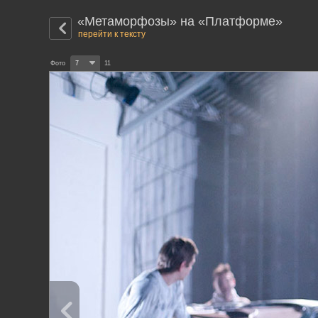
«Метаморфозы» на «Платформе»
перейти к тексту
Фото
7
11