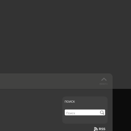
 такое бендинг?
40 лет спустя
Что смотреть на
Документе-13
ПОИСК
RSS