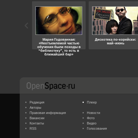
ара, свобода
Мария Годованная:
Дискотека по-корейски:
«Неотъемлемой частью
май–июнь
обучения были походы в
“библиотеку”, то есть в
ближайший бар»
Редакция
Плеер
Авторы
Правовая информация
Новости
Вакансии
Фото
Контакты
Видео
RSS
Голосования