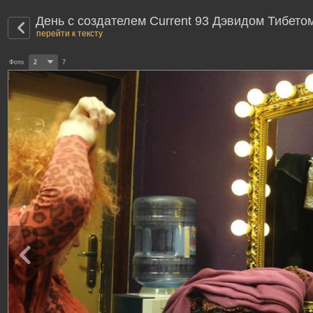
День с создателем Current 93 Дэвидом Тибето
перейти к тексту
Фото
2
7