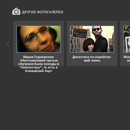
ДРУГИЕ ФОТОГАЛЕРЕИ
ода
Мария Годованная:
Дискотека по-корейски:
Мож
«Неотъемлемой частью
май–июнь
в
обучения были походы в
“библиотеку”, то есть в
ближайший бар»