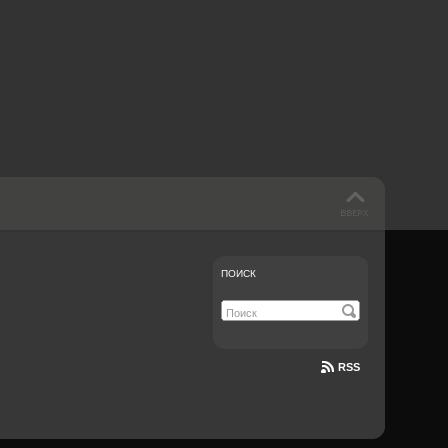
 такое бендинг?
40 лет спустя
Что смотреть на
Документе-13
ПОИСК
RSS