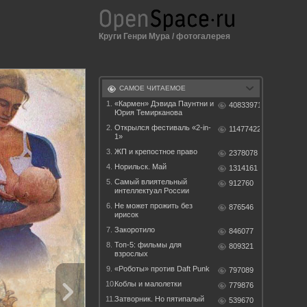
Круги Генри Мура
/
фотогалерея
САМОЕ ЧИТАЕМОЕ
1.
«Кармен» Дэвида Паунтни и
40833971
Юрия Темирканова
2.
Открылся фестиваль «2-in-
11477422
1»
3.
ЖП и крепостное право
2378078
4.
Норильск. Май
1314161
5.
Самый влиятельный
912760
интеллектуал России
6.
Не может прожить без
876546
ирисок
7.
Закоротило
846077
8.
Топ-5: фильмы для
809321
взрослых
9.
«Роботы» против Daft Punk
797089
10.
Коблы и малолетки
779876
11.
Затворник. Но пятипалый
539670