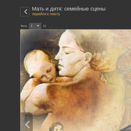
Мать и дитя: семейные сцены
перейти к тексту
Фото
1
12