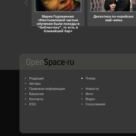
ара, свобода
Мария Годованная:
Дискотека по-корейски:
«Неотъемлемой частью
май–июнь
обучения были походы в
“библиотеку”, то есть в
ближайший бар»
Редакция
Плеер
Авторы
Правовая информация
Новости
Вакансии
Фото
Контакты
Видео
RSS
Голосования