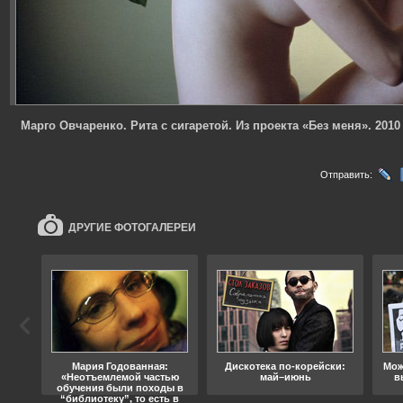
Марго Овчаренко. Рита с сигаретой. Из проекта «Без меня». 2010
Отправить:
ДРУГИЕ ФОТОГАЛЕРЕИ
ода
Мария Годованная:
Дискотека по-корейски:
Мож
«Неотъемлемой частью
май–июнь
в
обучения были походы в
“библиотеку”, то есть в