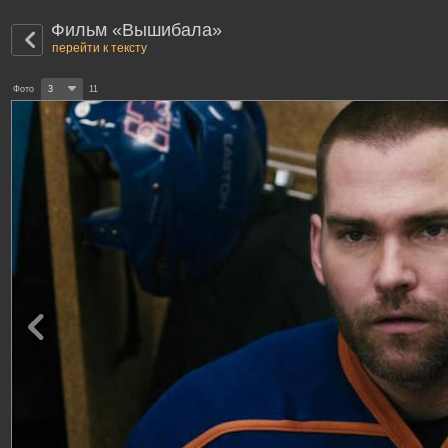
Фильм «Вышибала»
перейти к тексту
Фото
3
11