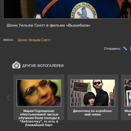
Шонн Уильям Скотт в фильме «Вышибала»
Шонн Уильям Скотт
ИМЕНА:
Отправить:
ДРУГИЕ ФОТОГАЛЕРЕИ
ода
Мария Годованная:
Дискотека по-корейски:
Мож
«Неотъемлемой частью
май–июнь
в
обучения были походы в
“библиотеку”, то есть в
ближайший бар»