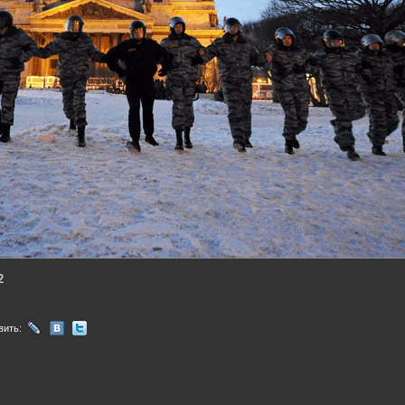
2
вить: