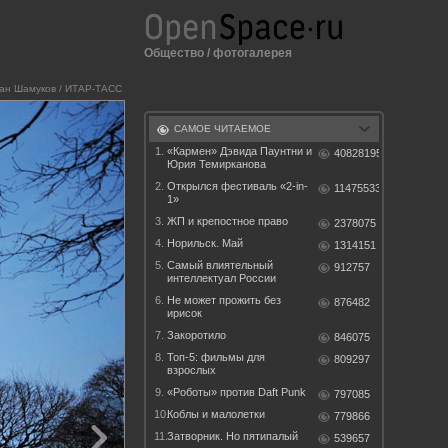
Общество
/
фотогалерея
ан Шамуков / ИТАР-ТАСС
САМОЕ ЧИТАЕМОЕ
1.
«Кармен» Дэвида Паунтни и
40828195
Юрия Темирканова
2.
Открылся фестиваль «2-in-
11475533
1»
3.
ЖП и крепостное право
2378075
4.
Норильск. Май
1314151
5.
Самый влиятельный
912757
интеллектуал России
6.
Не может прожить без
876482
ирисок
7.
Закоротило
846075
8.
Топ-5: фильмы для
809297
взрослых
9.
«Роботы» против Daft Punk
797085
10.
Коблы и малолетки
779866
11.
Затворник. Но пятипалый
539657