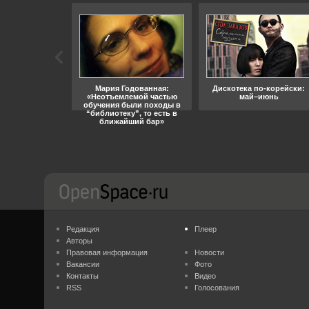
ара, свобода
Мария Годованная:
Дискотека по-корейски:
«Неотъемлемой частью
май–июнь
обучения были походы в
“библиотеку”, то есть в
ближайший бар»
Редакция
Плеер
Авторы
Правовая информация
Новости
Вакансии
Фото
Контакты
Видео
RSS
Голосования