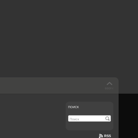
 такое бендинг?
40 лет спустя
Что смотреть на
Документе-13
ПОИСК
RSS