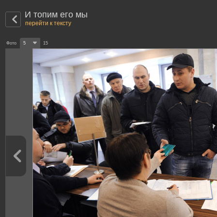
И топим его мы
перейти к тексту
Фото
5
15