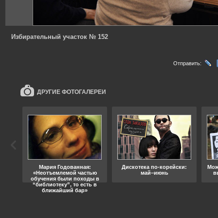
Избирательный участок № 152
Отправить:
ДРУГИЕ ФОТОГАЛЕРЕИ
ода
Мария Годованная:
Дискотека по-корейски:
Мож
«Неотъемлемой частью
май–июнь
в
обучения были походы в
“библиотеку”, то есть в
ближайший бар»