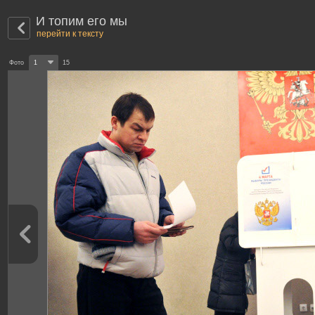
И топим его мы
перейти к тексту
Фото
1
15