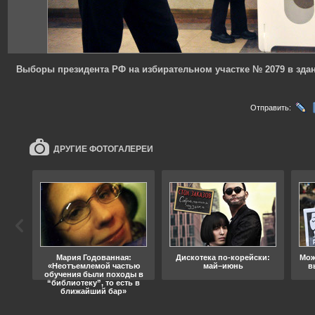
Выборы президента РФ на избирательном участке № 2079 в зда
Отправить:
ДРУГИЕ ФОТОГАЛЕРЕИ
ода
Мария Годованная:
Дискотека по-корейски:
Мож
«Неотъемлемой частью
май–июнь
в
обучения были походы в
“библиотеку”, то есть в
ближайший бар»