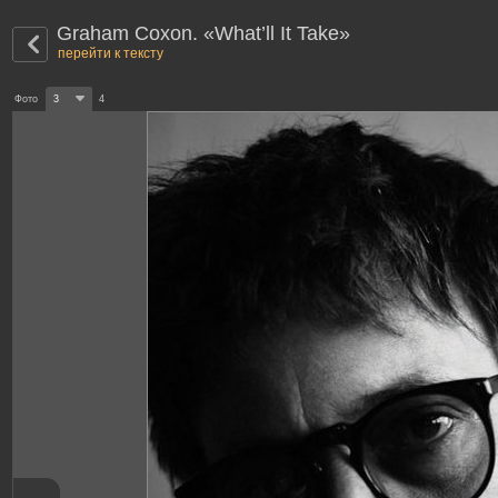
Graham Coxon. «What’ll It Take»
перейти к тексту
Фото
3
4