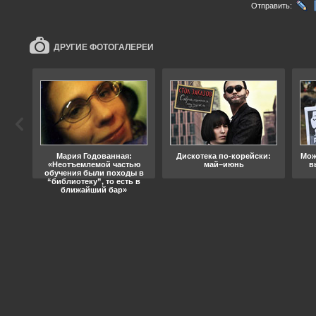
Отправить:
ДРУГИЕ ФОТОГАЛЕРЕИ
ода
Мария Годованная:
Дискотека по-корейски:
Мож
«Неотъемлемой частью
май–июнь
в
обучения были походы в
“библиотеку”, то есть в
ближайший бар»