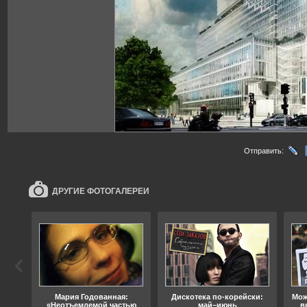
Отправить:
ДРУГИЕ ФОТОГАЛЕРЕИ
ода
Мария Годованная:
Дискотека по-корейски:
Мож
«Неотъемлемой частью
май–июнь
в