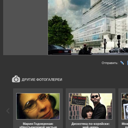
Отправить:
ДРУГИЕ ФОТОГАЛЕРЕИ
ода
Мария Годованная:
Дискотека по-корейски:
Мож
«Неотъемлемой частью
май–июнь
в