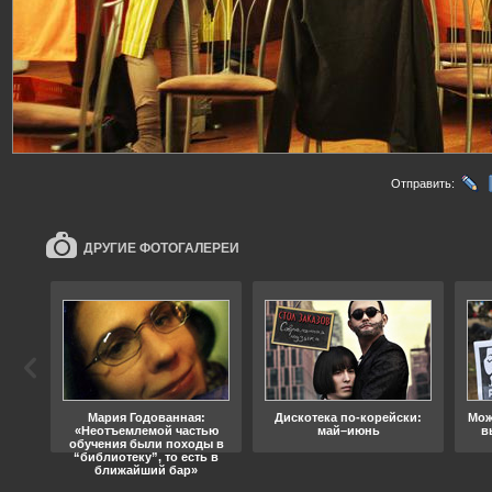
Отправить:
ДРУГИЕ ФОТОГАЛЕРЕИ
ода
Мария Годованная:
Дискотека по-корейски:
Мож
«Неотъемлемой частью
май–июнь
в
обучения были походы в
“библиотеку”, то есть в
ближайший бар»