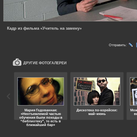
Кадр из фильма «Учитель на замену»
Отправить:
ДРУГИЕ ФОТОГАЛЕРЕИ
ода
Мария Годованная:
Дискотека по-корейски:
Мож
«Неотъемлемой частью
май–июнь
в
обучения были походы в
“библиотеку”, то есть в
ближайший бар»