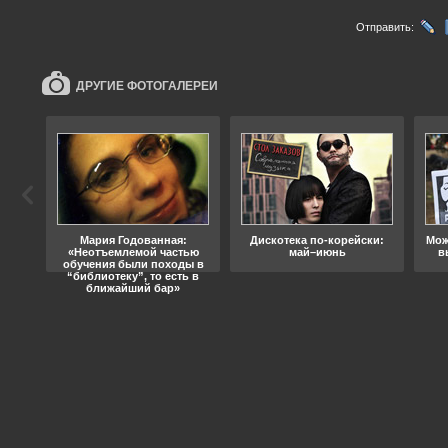
Отправить:
ДРУГИЕ ФОТОГАЛЕРЕИ
ода
Мария Годованная:
Дискотека по-корейски:
Мож
«Неотъемлемой частью
май–июнь
в
обучения были походы в
“библиотеку”, то есть в
ближайший бар»