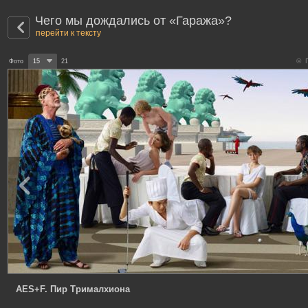
Чего мы дождались от «Гаража»?
перейти к тексту
© П
Фото
15
21
AES+F. Пир Трималхиона