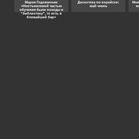
ода
Мария Годованная:
Дискотека по-корейски:
Мож
«Неотъемлемой частью
май–июнь
в
обучения были походы в
“библиотеку”, то есть в
ближайший бар»