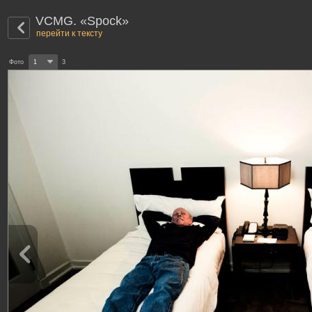
VCMG. «Spock»
перейти к тексту
Фото
1
3