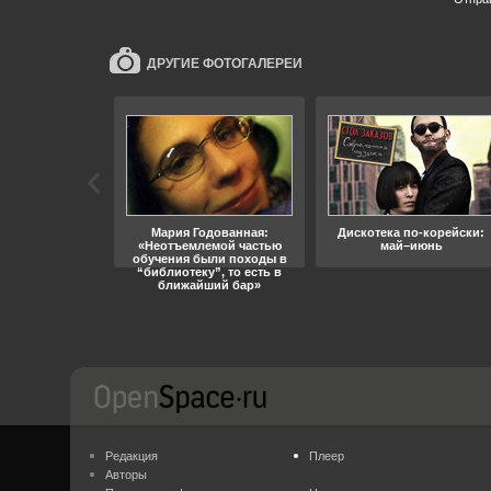
ДРУГИЕ ФОТОГАЛЕРЕИ
ара, свобода
Мария Годованная:
Дискотека по-корейски:
«Неотъемлемой частью
май–июнь
обучения были походы в
“библиотеку”, то есть в
ближайший бар»
Редакция
Плеер
Авторы