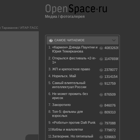
Медиа
/
фотогалерея
 Тараканов / ИТАР-ТАСС
САМОЕ ЧИТАЕМОЕ
1.
«Кармен» Дэвида Паунтни и
40832639
Юрия Темирканова
2.
Открылся фестиваль «2-in-
11476598
1»
3.
ЖП и крепостное право
2378077
4.
Норильск. Май
1314154
5.
Самый влиятельный
912759
интеллектуал России
6.
Не может прожить без
876509
ирисок
7.
Закоротило
846076
8.
Топ-5: фильмы для
809310
взрослых
9.
«Роботы» против Daft Punk
797088
10.
Коблы и малолетки
779872
11.
Затворник. Но пятипалый
539663